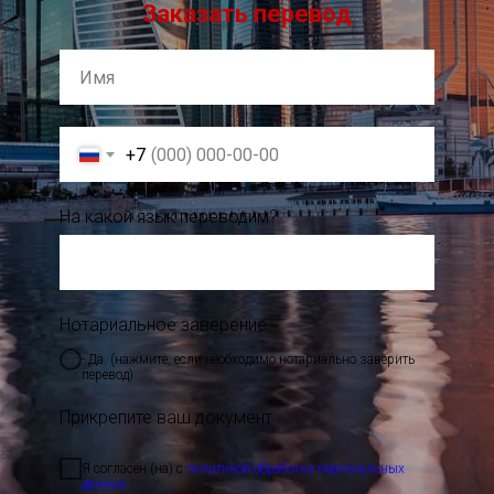
Заказать перевод
+7
На какой язык переводим?
Нотариальное заверение
- Да. (нажмите, если необходимо нотариально заверить
перевод)
Прикрепите ваш документ
Я согласен (на) с
политикой обработки персональных
данных